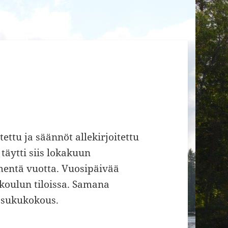
ttu ja säännöt allekirjoitettu
täytti siis lokakuun
entä vuotta. Vuosipäivää
skoulun tiloissa. Samana
 sukukokous.