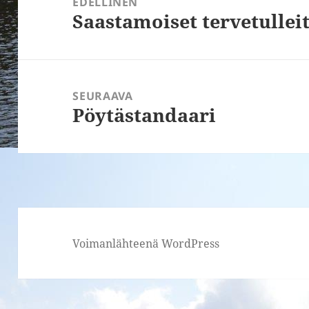
EDELLINEN
Saastamoiset tervetulle
Edellinen
artikkeli:
SEURAAVA
Pöytästandaari
Seuraava
artikkeli:
Voimanlähteenä WordPress