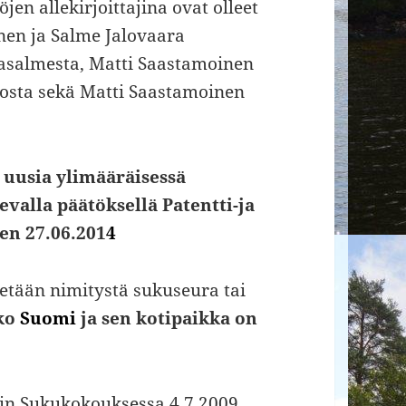
en allekirjoittajina ovat olleet
nen ja Salme Jalovaara
kasalmesta, Matti Saastamoinen
iosta sekä Matti Saastamoinen
uusia ylimääräisessä
levalla
päätöksellä
Patentti-ja
en 27.06.201
4
etään nimitystä sukuseura tai
oko
Suomi
ja sen kotipaikka on
tiin Sukukokouksessa 4.7.2009.