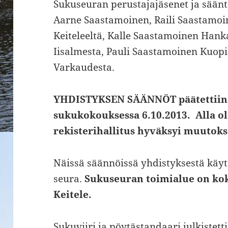
Sukuseuran perustajajäsenet ja sääntöj
Aarne Saastamoinen, Raili Saastamoi
Keiteleeltä, Kalle Saastamoinen Han
Iisalmesta, Pauli Saastamoinen Kuop
Varkaudesta.
YHDISTYKSEN SÄÄNNÖT päätettiin 
sukukokouksessa 6.10.2013. Alla o
rekisterihallitus hyväksyi muutoks
Näissä säännöissä yhdistyksestä käyt
seura.
Sukuseuran toimialue on k
Keitele.
Sukuviiri ja pöytästandaari julkistet