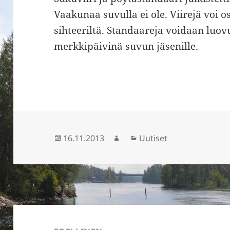
Vaakunaa suvulla ei ole. Viirejä voi o
sihteeriltä. Standaareja voidaan luo
merkkipäivinä suvun jäsenille.
Julkaistu
16.11.2013
Kirjoittaja
Kategoriat
Uutiset
Artikkelien
selaus