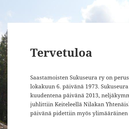
Tervetuloa
Saastamoisten Sukuseura ry on peruste
lokakuun 6. päivänä 1973. Sukuseura 
kuudentena päivänä 2013, neljäkymm
juhlittiin Keiteleellä Nilakan Yhtenäi
päivänä pidettiin myös ylimääräinen