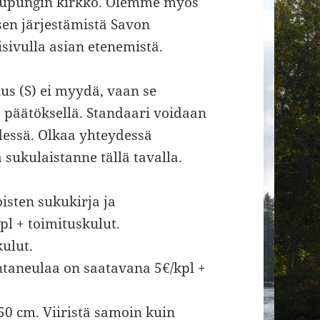
aupungin kirkko. Olemme myös
sen järjestämistä Savon
sivulla asian etenemistä.
nus (S) ei myydä, vaan se
ä päätöksellä. Standaari voidaan
dessä. Olkaa yhteydessä
sukulaistanne tällä tavalla.
sten sukukirja ja
l + toimituskulut.
ulut.
ntaneulaa on saatavana 5€/kpl +
50 cm. Viiristä samoin kuin