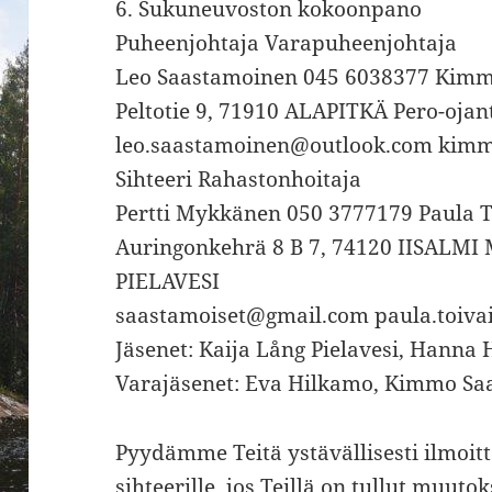
6. Sukuneuvoston kokoonpano
Puheenjohtaja Varapuheenjohtaja
Leo Saastamoinen 045 6038377 Kimm
Peltotie 9, 71910 ALAPITKÄ Pero-oja
leo.saastamoinen@outlook.com kim
Sihteeri Rahastonhoitaja
Pertti Mykkänen 050 3777179 Paula 
Auringonkehrä 8 B 7, 74120 IISALMI 
PIELAVESI
saastamoiset@gmail.com paula.toiv
Jäsenet: Kaija Lång Pielavesi, Hanna 
Varajäsenet: Eva Hilkamo, Kimmo Saa
Pyydämme Teitä ystävällisesti ilmo
sihteerille, jos Teillä on tullut muuto