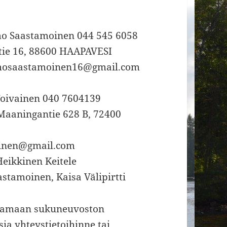
o Saastamoinen 044 545 6058
ntie 16, 88600 HAAPAVESI
mosaastamoinen16@gmail.com
Toivainen 040 7604139
Maaningantie 628 B, 72400
ainen@gmail.com
Heikkinen Keitele
stamoinen, Kaisa Välipirtti
ittamaan sukuneuvoston
ksia yhteystietoihinne tai