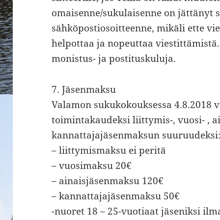
omaisenne/sukulaisenne on jättänyt 
sähköpostiosoitteenne, mikäli ette viel
helpottaa ja nopeuttaa viestittämistä
monistus- ja postituskuluja.
7. Jäsenmaksu
Valamon sukukokouksessa 4.8.2018 va
toimintakaudeksi liittymis-, vuosi- , ai
kannattajajäsenmaksun suuruudeksi
– liittymismaksu ei peritä
– vuosimaksu 20€
– ainaisjäsenmaksu 120€
– kannattajajäsenmaksu 50€
-nuoret 18 – 25-vuotiaat jäseniksi i