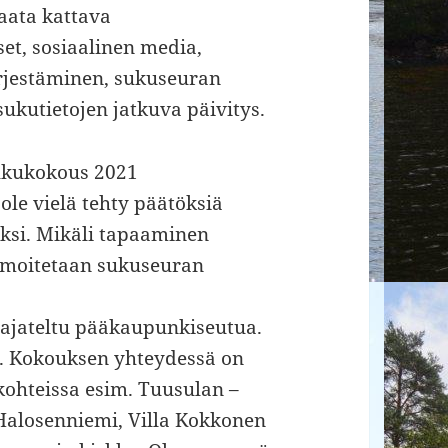
aata kattava
set, sosiaalinen media,
rjestäminen, sukuseuran
sukutietojen jatkuva päivitys.
ukukokous 2021
le vielä tehty päätöksiä
oksi. Mikäli tapaaminen
 ilmoitetaan sukuseuran
ajateltu pääkaupunkiseutua.
. Kokouksen yhteydessä on
ikohteissa esim. Tuusulan –
 Halosenniemi, Villa Kokkonen