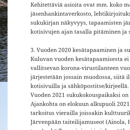
Kehitettäviä asioita ovat mm. koko m
jäsenhankintaverkosto, lehtikirjoituk
sukukirjan näkyvyys, tapaamisten jä
kotisivujen ajan tasalla pitäminen ja 
3. Vuoden 2020 kesätapaaminen ja s
Kuluvan vuoden kesätapaamisesta ei o
vallitsevan korona-virustilanteen vu
järjestetään jossain muodossa, siitä
kotisivuilla ja sähköpostitse/kirjeellä.
Vuoden 2021 sukukokouspaikaksi on 
Ajankohta on elokuun alkupuoli 2021
tarkoitus vierailla joissakin kulttuur
Järvenpään taiteilijamuseot (Ainola,