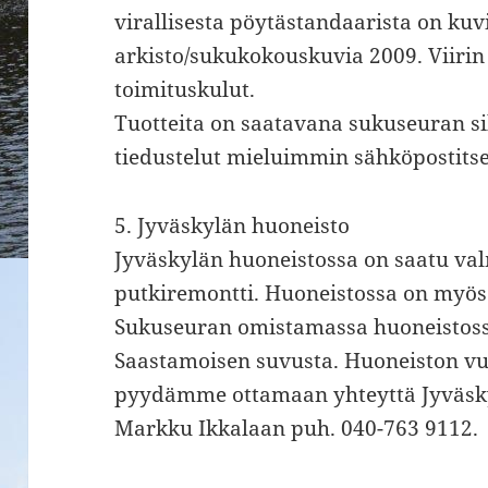
virallisesta pöytästandaarista on kuv
arkisto/sukukokouskuvia 2009. Viirin 
toimituskulut.
Tuotteita on saatavana sukuseuran sih
tiedustelut mieluimmin sähköpostits
5. Jyväskylän huoneisto
Jyväskylän huoneistossa on saatu valm
putkiremontti. Huoneistossa on myös
Sukuseuran omistamassa huoneistossa
Saastamoisen suvusta. Huoneiston vuo
pyydämme ottamaan yhteyttä Jyväsky
Markku Ikkalaan puh. 040-763 9112.