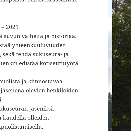
 – 2021
 suvun vaiheita ja historiaa,
edistää yhteenkuuluvuuden
 sekä tehdä sukuseura- ja
enkin edistää kotiseututyötä.
olista ja kiinnostavaa.
 jäsenenä olevien henkilöiden
i
ukuseuran jäseniksi.
a kaudella olleiden
puolistamisella.