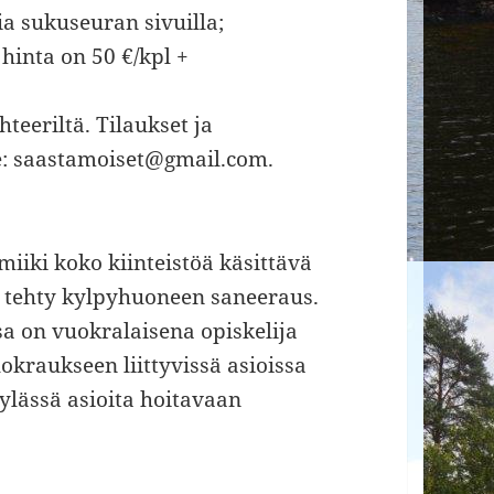
ia sukuseuran sivuilla;
hinta on 50 €/kpl +
teeriltä. Tilaukset ja
e: saastamoiset@gmail.com.
iiki koko kiinteistöä käsittävä
 tehty kylpyhuoneen saneeraus.
 on vuokralaisena opiskelija
kraukseen liittyvissä asioissa
lässä asioita hoitavaan