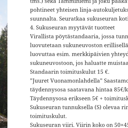
tms.) sekä Tamminiemi ja joku pääk
pohtineet yhteisen linja-autokuljetuk
suunnalta. Seuratkaa sukuseuran koti
4. Sukuseuran myytävät tuotteet
Virallista pöytästandaaria, jossa tun
luovutetaan sukuneuvoston erillisell
luovuttaa esim. merkkipäivien yhtey
sukuneuvostoon, jos haluatte muistaa 
Standaarin toimituskulut 15 €.
”Juuret Vuonamonlahdella” Saastamoi
täydennysosa saatavana hintaa 85€/kp
Täydennysosa erikseen 5€ + toimitusk
Sukuseuran tunnuksella (S) olevaa ri
toimituskulut.
Sukuseuran viiri. Viirin koko on 50×4