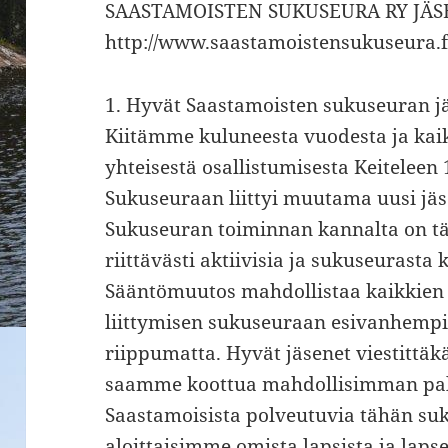
SAASTAMOISTEN SUKUSEURA RY JÄSEN
http://www.saastamoistensukuseura.f
1. Hyvät Saastamoisten sukuseuran j
Kiitämme kuluneesta vuodesta ja kaik
yhteisestä osallistumisesta Keiteleen 
Sukuseuraan liittyi muutama uusi jä
Sukuseuran toiminnan kannalta on tä
riittävästi aktiivisia ja sukuseurasta 
Sääntömuutos mahdollistaa kaikkien 
liittymisen sukuseuraan esivanhemp
riippumatta. Hyvät jäsenet viestittäkä
saamme koottua mahdollisimman palj
Saastamoisista polveutuvia tähän suk
aloittaisimme omista lapsista ja lap