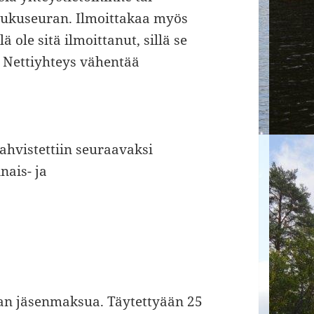
sukuseuran. Ilmoittakaa myös
ä ole sitä ilmoittanut, sillä se
. Nettiyhteys vähentää
hvistettiin seuraavaksi
nais- ja
:
lman jäsenmaksua. Täytettyään 25