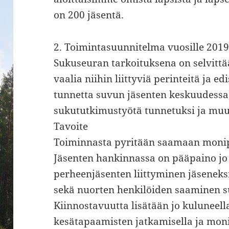
on 200 jäsentä.
2. Toimintasuunnitelma vuosille 2019
Sukuseuran tarkoituksena on selvittää
vaalia niihin liittyviä perinteitä ja 
tunnetta suvun jäsenten keskuudessa,
sukututkimustyötä tunnetuksi ja muut
Tavoite
Toiminnasta pyritään saamaan monipu
Jäsenten hankinnassa on pääpaino jo
perheenjäsenten liittyminen jäseneks
sekä nuorten henkilöiden saaminen s
Kiinnostavuutta lisätään jo kuluneell
kesätapaamisten jatkamisella ja moni