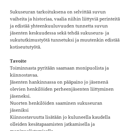
Sukuseuran tarkoituksena on selvittää suvun
vaiheita ja historiaa, vaalia niihin liittyviä perinteitä
ja edistää yhteenkuuluvuuden tunnetta suvun
jäsenten keskuudessa sekä tehdä sukuseura- ja
sukututkimustyötä tunnetuksi ja muutenkin edistää
kotiseututyötä.
Tavoite
Toiminnasta pyritään saamaan monipuolista ja
kiinnostavaa.
Jäsenten hankinnassa on pääpaino jo jäsenenä
olevien henkilöiden perheenjäsenten liittyminen
jäseneksi.
Nuorten henkilöiden saaminen sukuseuran
jäseniksi
Kiinnostavuutta lisätään jo kuluneella kaudella
olleiden kesätapaamisten jatkamisella ja