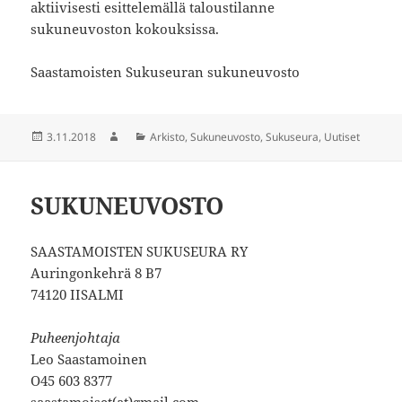
aktiivisesti esittelemällä taloustilanne
sukuneuvoston kokouksissa.
Saastamoisten Sukuseuran sukuneuvosto
Julkaistu
3.11.2018
Kirjoittaja
Kategoriat
Arkisto
,
Sukuneuvosto
,
Sukuseura
,
Uutiset
SUKUNEUVOSTO
SAASTAMOISTEN SUKUSEURA RY
Auringonkehrä 8 B7
74120 IISALMI
Puheenjohtaja
Leo Saastamoinen
O45 603 8377
saastamoiset(at)gmail.com