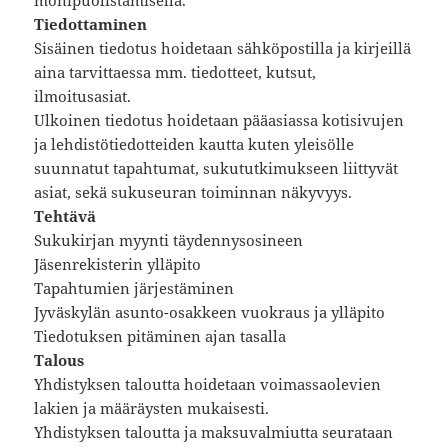
monipuolistamisella.
Tiedottaminen
Sisäinen tiedotus hoidetaan sähköpostilla ja kirjeillä
aina tarvittaessa mm. tiedotteet, kutsut,
ilmoitusasiat.
Ulkoinen tiedotus hoidetaan pääasiassa kotisivujen
ja lehdistötiedotteiden kautta kuten yleisölle
suunnatut tapahtumat, sukututkimukseen liittyvät
asiat, sekä sukuseuran toiminnan näkyvyys.
Tehtävä
Sukukirjan myynti täydennysosineen
Jäsenrekisterin ylläpito
Tapahtumien järjestäminen
Jyväskylän asunto-osakkeen vuokraus ja ylläpito
Tiedotuksen pitäminen ajan tasalla
Talous
Yhdistyksen taloutta hoidetaan voimassaolevien
lakien ja määräysten mukaisesti.
Yhdistyksen taloutta ja maksuvalmiutta seurataan