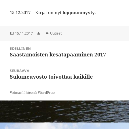
15.12.2017 – Kirjat on nyt
loppuunmyyty
.
Julkaistu
15.11.2017
Kirjoittaja
Kategoriat
Uutiset
Artikkelien
EDELLINEN
selaus
Saastamoisten kesätapaaminen 2017
Edellinen
artikkeli:
SEURAAVA
Sukuneuvosto toivottaa kaikille
Seuraava
artikkeli:
Voimanlähteenä WordPress