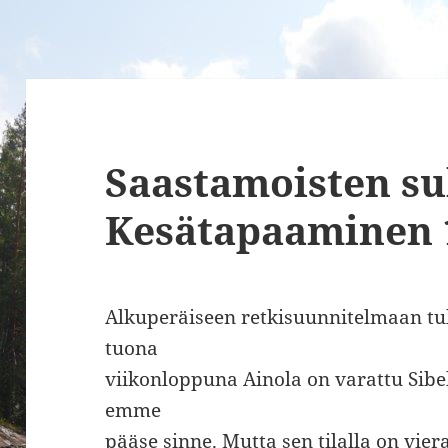
Saastamoisten su
Kesätapaaminen 1
Alkuperäiseen retkisuunnitelmaan tul
tuona
viikonloppuna Ainola on varattu Sibe
emme
pääse sinne. Mutta sen tilalla on vier