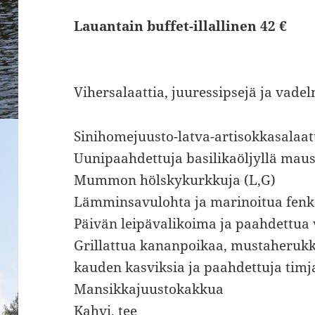
Lauantain buffet-illallinen 42 €
Vihersalaattia, juuressipsejä ja vade
Sinihomejuusto-latva-artisokkasalaatt
Uunipaahdettuja basilikaöljyllä maus
Mummon hölskykurkkuja (L,G)
Lämminsavulohta ja marinoitua fenko
Päivän leipävalikoima ja paahdettua 
Grillattua kananpoikaa, mustaherukk
kauden kasviksia ja paahdettuja timj
Mansikkajuustokakkua
Kahvi, tee