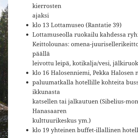
kierrosten
ajaksi
klo 13 Lottamuseo (Rantatie 39)
Lottamuseolla ruokailu kahdessa ryh
Keittolounas: omena-juurisellerikeitt
päällä
leivottu leipä, kotikalja/vesi, jälkiru
klo 16 Halosenniemi, Pekka Halosen m
paluumatkalla hotellille kohteita buss
ikkunasta
katsellen tai jalkautuen (Sibelius-m
Hanasaaren
kulttuurikeskus ym.)
klo 19 yhteinen buffet-illallinen hote