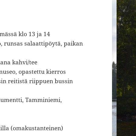
mässä klo 13 ja 14
o, runsas salaattipöytä, paikan
okana kahvi/tee
useo, opastettu kierros
in reitistä riippuen bussin
onumentti, Tamminiemi,
llilla (omakustanteinen)