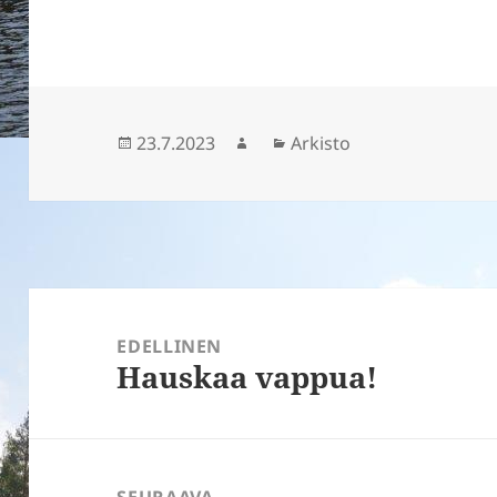
Julkaistu
23.7.2023
Kirjoittaja
Kategoriat
Arkisto
Artikkelien
selaus
EDELLINEN
Hauskaa vappua!
Edellinen
artikkeli:
SEURAAVA