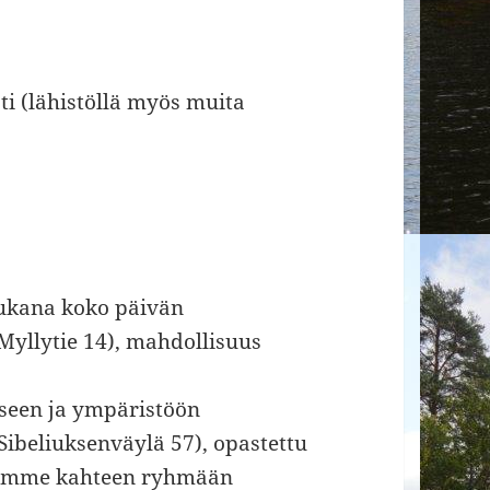
sti (lähistöllä myös muita
 mukana koko päivän
Myllytie 14), mahdollisuus
kseen ja ympäristöön
Sibeliuksenväylä 57), opastettu
dumme kahteen ryhmään