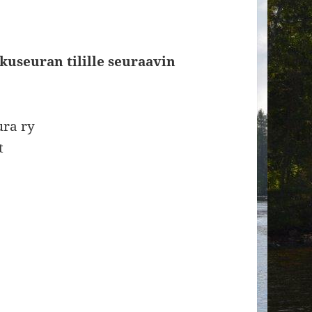
kuseuran tilille seuraavin
ura ry
t