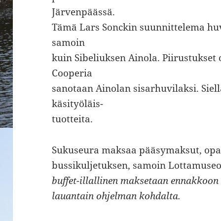
Järvenpäässä.
Tämä Lars Sonckin suunnittelema hu
samoin
kuin Sibeliuksen Ainola. Piirustukset 
Cooperia
sanotaan Ainolan sisarhuvilaksi. Siel
käsityöläis-
tuotteita.
Sukuseura maksaa pääsymaksut, opas
bussikuljetuksen, samoin Lottamuse
buffet-illallinen maksetaan ennakkoon
lauantain ohjelman kohdalta.