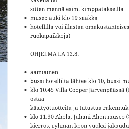
kävellä tai
sitten mennä esim. kimppatakseilla
museo auki klo 19 saakka
hotellilla voi illastaa omakustanteise
ruokapaikkoja)
OHJELMA LA 12.8.
aamiainen
bussi hotellilta lähtee klo 10, bussi
klo 10.45 Villa Cooper Järvenpäässä (
ostaa
käsityötuotteita ja tutustua rakennu
klo 11.30 Ahola, Juhani Ahon museo (
kierros, ryhmän koon vuoksi jakau