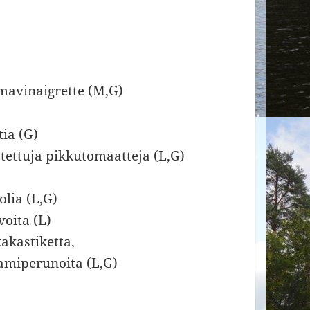
lmavinaigrette (M,G)
ia (G)
tettuja pikkutomaatteja (L,G)
lia (L,G)
voita (L)
akastiketta,
amiperunoita (L,G)