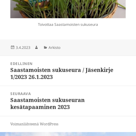
Toivottaa Saastamoisten sukuseura
Julkaistu
3.4.2023
Kirjoittaja
Kategoriat
Arkisto
Artikkelien
EDELLINEN
selaus
Saastamoisten sukuseura / Jäsenkirje
Edellinen
1/2023 26.1.2023
artikkeli:
SEURAAVA
Saastamoisten sukuseuran
Seuraava
kesätapaaminen 2023
artikkeli:
Voimanlähteenä WordPress