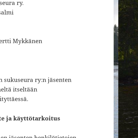
seura ry.
salmi
Pertti Mykkänen
en sukuseura ry:n jäsenten
eltä itseltään
ityttäessä.
te ja käyttötarkoitus
en jäsenten henkilötietojen