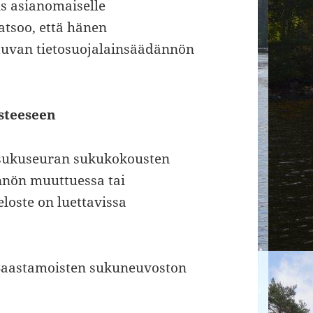
us asianomaiselle
atsoo, että hänen
eltuvan tietosuojalainsäädännön
steeseen
n sukuseuran sukukokousten
nnön muuttuessa tai
eloste on luettavissa
y Saastamoisten sukuneuvoston