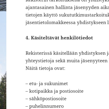
ajantasainen hallinta jäsenyyden aik
tietojen käyttö sukututkimustarkoit
jäsentietolomakkeessa yhdistykseen li
4. Käsiteltävät henkilötiedot
Rekisterissä käsitellään yhdistyksen j
yhteystietoja sekä muita jäsenyyteen li
Näitä tietoja ovat:
– etu- ja sukunimet
– kotipaikka ja postiosoite
– sähköpostiosoite
– puhelinnumero