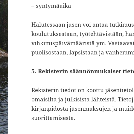
– syntymäaika
Halutessaan jäsen voi antaa tutkimust
koulutuksestaan, työtehtävistään, ha
vihkimispäivämääristä ym. Vastaavat 
puolisostaan, lapsistaan ja vanhemm
5. Rekisterin säännönmukaiset tiet
Rekisterin tiedot on koottu jäsentieto
omaisilta ja julkisista lähteistä. Tiet
kirjanpidosta jäsenmaksujen ja mui
suorittamisesta.