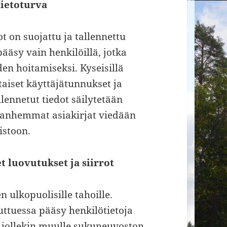
tietoturva
ot on suojattu ja tallennettu
ääsy vain henkilöillä, jotka
den hoitamiseksi. Kyseisillä
taiset käyttäjätunnukset ja
lennetut tiedot säilytetään
vanhemmat asiakirjat viedään
istoon.
 luovutukset ja siirrot
n ulkopuolisille tahoille.
ttuessa pääsy henkilötietoja
ia jollekin muulle sukuneuvoston