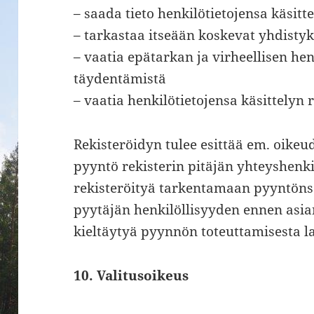
– saada tieto henkilötietojensa käsitt
– tarkastaa itseään koskevat yhdistyk
– vaatia epätarkan ja virheellisen hen
täydentämistä
– vaatia henkilötietojensa käsittelyn 
Rekisteröidyn tulee esittää em. oike
pyyntö rekisterin pitäjän yhteyshenk
rekisteröityä tarkentamaan pyyntönsä
pyytäjän henkilöllisyyden ennen asian
kieltäytyä pyynnön toteuttamisesta lai
10. Valitusoikeus