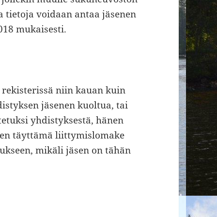
a tietoja voidaan antaa jäsenen
018 mukaisesti.
 rekisterissä niin kauan kuin
distyksen jäsenen kuoltua, tai
tetuksi yhdistyksestä, hänen
enen täyttämä liittymislomake
tukseen, mikäli jäsen on tähän