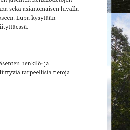
ana sekä asianomaisen luvalla
ukseen. Lupa kysytään
ityttäessä.
äsenten henkilö- ja
ittyviä tarpeellisia tietoja.