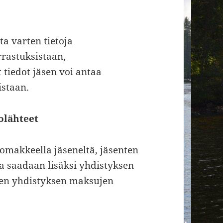
a varten tietoja
rrastuksistaan,
tiedot jäsen voi antaa
istaan.
olähteet
lomakkeella jäseneltä, jäsenten
oja saadaan lisäksi yhdistyksen
den yhdistyksen maksujen