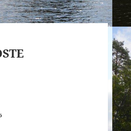
OSTE
ö