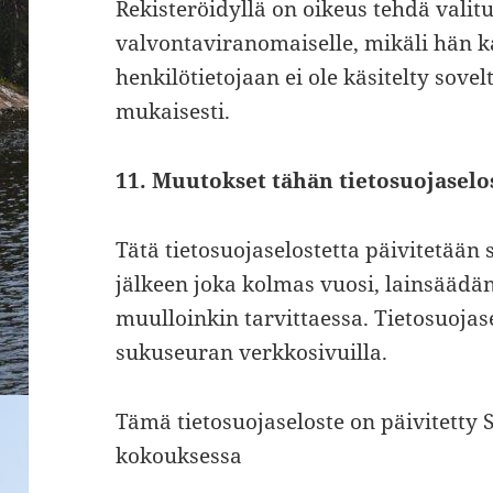
Rekisteröidyllä on oikeus tehdä valit
valvontaviranomaiselle, mikäli hän k
henkilötietojaan ei ole käsitelty sov
mukaisesti.
11. Muutokset tähän tietosuojaselo
Tätä tietosuojaselostetta päivitetää
jälkeen joka kolmas vuosi, lainsäädä
muulloinkin tarvittaessa. Tietosuojas
sukuseuran verkkosivuilla.
Tämä tietosuojaseloste on päivitett
kokouksessa