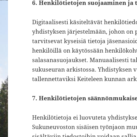
6. Henkilötietojen suojaaminen ja 
Digitaalisesti käsiteltävät henkilötied
yhdistyksen järjestelmään, johon on p
tarvitsevat kyseisiä tietoja jäsenasioi
henkilöillä on käytössään henkilökoh
salasanasuojaukset. Manuaalisesti tal
sukuseuran arkistossa. Yhdistyksen 
tallennettaviksi Keiteleen kunnan ark
7. Henkilötietojen säännönmukaiset
Henkilötietoja ei luovuteta yhdistykse
Sukuneuvoston sisäisen työnjaon muu
sisältäviin tiedostoihin voidaan sall