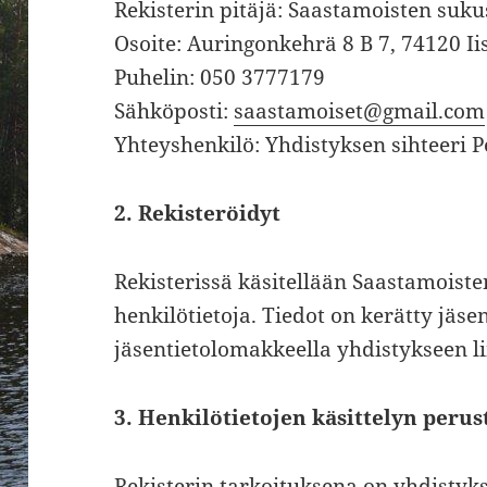
Rekisterin pitäjä: Saastamoisten suku
Osoite: Auringonkehrä 8 B 7, 74120 Ii
Puhelin: 050 3777179
Sähköposti:
saastamoiset@gmail.com
Yhteyshenkilö: Yhdistyksen sihteeri 
2. Rekisteröidyt
Rekisterissä käsitellään Saastamoist
henkilötietoja. Tiedot on kerätty jäsen
jäsentietolomakkeella yhdistykseen li
3. Henkilötietojen käsittelyn perus
Rekisterin tarkoituksena on yhdistyks