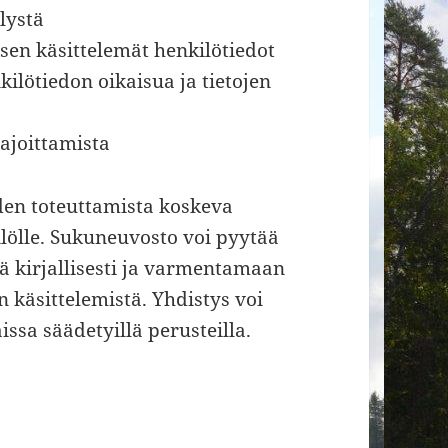
elystä
sen käsittelemät henkilötiedot
kilötiedon oikaisua ja tietojen
rajoittamista
uden toteuttamista koskeva
ilölle. Sukuneuvosto voi pyytää
 kirjallisesti ja varmentamaan
 käsittelemistä. Yhdistys voi
ssa säädetyillä perusteilla.