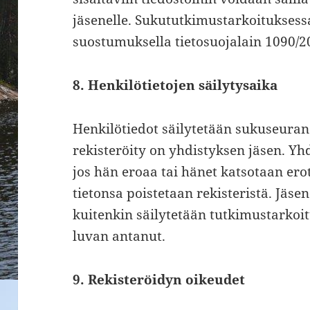
jäsenelle. Sukututkimustarkoituksess
suostumuksella tietosuojalain 1090/2
8. Henkilötietojen säilytysaika
Henkilötiedot säilytetään sukuseuran
rekisteröity on yhdistyksen jäsen. Yh
jos hän eroaa tai hänet katsotaan ero
tietonsa poistetaan rekisteristä. Jäs
kuitenkin säilytetään tutkimustarkoi
luvan antanut.
9. Rekisteröidyn oikeudet