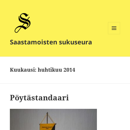
VALIKKO
Saastamoisten sukuseura
JA
VIMPAIMET
Kuukausi:
huhtikuu 2014
Pöytästandaari