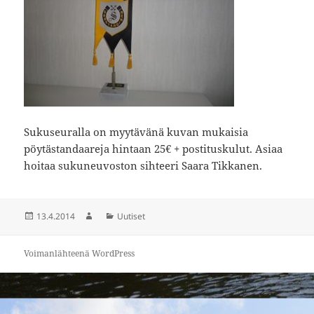
Sukuseuralla on myytävänä kuvan mukaisia
pöytästandaareja hintaan 25€ + postituskulut. Asiaa
hoitaa sukuneuvoston sihteeri Saara Tikkanen.
Julkaistu
13.4.2014
Kirjoittaja
Kategoriat
Uutiset
Voimanlähteenä WordPress