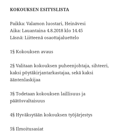
KOKOUKSEN ESITYSLISTA
Paikka: Valamon luostari, Heinävesi
Aika: Lauantaina 4.8.2018 klo 14.45
Läsnä: Liitteenä osaottajaluettelo
1§ Kokouksen avaus
2§ Valitaan kokouksen puheenjohtaja, sihteeri,
kaksi pöytäkirjantarkastajaa, sekä kaksi
ääntenlaskijaa
3§ Todetaan kokouksen laillisuus ja
päätösvaltaisuus
4§ Hyväksytään kokouksen työjärjestys
5§ Ilmoitusasiat