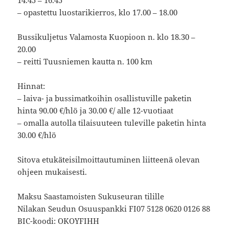
14.45 – 16.45
– opastettu luostarikierros, klo 17.00 – 18.00
Bussikuljetus Valamosta Kuopioon n. klo 18.30 –
20.00
– reitti Tuusniemen kautta n. 100 km
Hinnat:
– laiva- ja bussimatkoihin osallistuville paketin
hinta 90.00 €/hlö ja 30.00 €/ alle 12-vuotiaat
– omalla autolla tilaisuuteen tuleville paketin hinta
30.00 €/hlö
Sitova etukäteisilmoittautuminen liitteenä olevan
ohjeen mukaisesti.
Maksu Saastamoisten Sukuseuran tilille
Nilakan Seudun Osuuspankki FI07 5128 0620 0126 88
BIC-koodi: OKOYFIHH