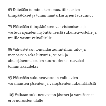
6§ Esitetään toimintakertomus, tilikausien
tilinpäätökset ja toiminnantarkastajien lausunnot
7§ Päätetään tilinpäätöksen vahvistamisesta ja
vastuuvapauden myöntämisestä sukuneuvostolle ja
muille vastuuvelvollisille
8§ Vahvistetaan toimintasuunnitelma, tulo- ja
menoarvio sekä liittymis-, vuosi- ja
ainaisjäsenmaksujen suuruudet seuraavaksi
toimintakaudeksi
9§ Päätetään sukuneuvostoon valittavien
varsinaisten jäsenten ja varajäsenten lukumäärästä
10§ Valitaan sukuneuvoston jäsenet ja varajäsenet
erovuoroisten tilalle