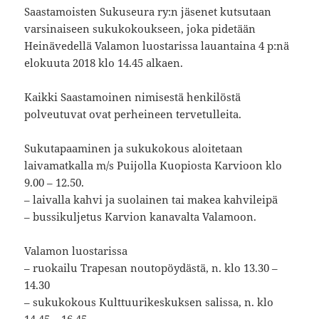
Saastamoisten Sukuseura ry:n jäsenet kutsutaan
varsinaiseen sukukokoukseen, joka pidetään
Heinävedellä Valamon luostarissa lauantaina 4 p:nä
elokuuta 2018 klo 14.45 alkaen.
Kaikki Saastamoinen nimisestä henkilöstä
polveutuvat ovat perheineen tervetulleita.
Sukutapaaminen ja sukukokous aloitetaan
laivamatkalla m/s Puijolla Kuopiosta Karvioon klo
9.00 – 12.50.
– laivalla kahvi ja suolainen tai makea kahvileipä
– bussikuljetus Karvion kanavalta Valamoon.
Valamon luostarissa
– ruokailu Trapesan noutopöydästä, n. klo 13.30 –
14.30
– sukukokous Kulttuurikeskuksen salissa, n. klo